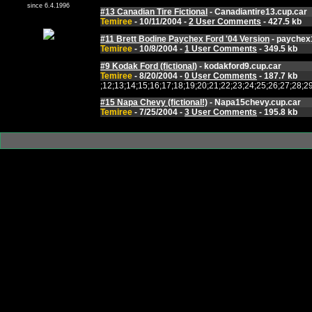
since 6.4.1996
#13 Canadian Tire Fictional
- Canadiantire13.cup.car
Temiree
- 10/11/2004 -
2 User Comments
- 427.5 kb
#11 Brett Bodine Paychex Ford '04 Version
- paychex
Temiree
- 10/8/2004 -
1 User Comments
- 349.5 kb
#9 Kodak Ford (fictional)
- kodakford9.cup.car
Temiree
- 8/20/2004 -
0 User Comments
- 187.7 kb
;12;13;14;15;16;17;18;19;20;21;22;23;24;25;26;27;2
#15 Napa Chevy (fictional!)
- Napa15chevy.cup.car
Temiree
- 7/25/2004 -
3 User Comments
- 195.8 kb