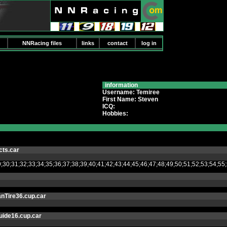
NNRacing files
links
contact
log in
information
Username: Temiree
First Name: Steven
ICQ:
Hobbies:
cts.car
8;29;30;31;32;33;34;35;36;37;38;39;40;41;42;43;44;45;46;47;48;49;50;51;52
nTire36.cup.car
uide16.cup.car