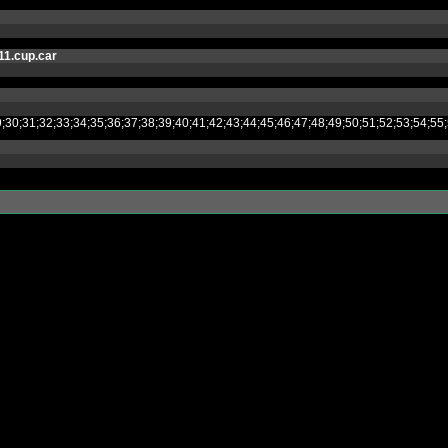
11.cup.car
8;29;30;31;32;33;34;35;36;37;38;39;40;41;42;43;44;45;46;47;48;49;50;51;52