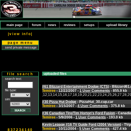
main page
forum
news
reviews
setups
upload library
|view info|
page menu
send private message
uploaded files
file search
search text:
#61 Blizzard Entertainment Dodge (CTS)
- Blizzard61.
file type:
Temiree
- 12/22/2007 -
1 User Comments
- 855.9 kb
;12;13;14;15;16;17;18;19;20;21;22;23;24;25;26;27;2
sim:
#30 Pizza Hut Dodge
- PizzaHut_30.cup.car
Temiree
- 3/15/2007 -
4 User Comments
- 375.8 kb
#36 Canadian Tire/Tim Horton's Ford Fusion
- Canadia
Temiree
- 5/9/2006 -
1 User Comments
- 193.0 kb
Kevin Lepage #16 TV Guide Ford (2004 Version)
- TVg
Temiree
- 10/11/2004 -
5 User Comments
- 427.4 kb
837234140