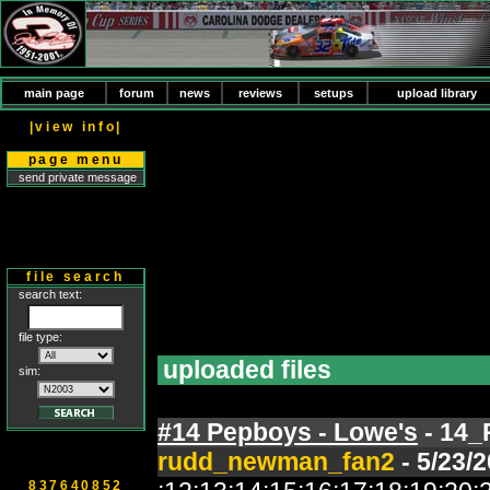
main page
forum
news
reviews
setups
upload library
|view info|
page menu
send private message
file search
search text:
file type:
uploaded files
sim:
#14 Pepboys - Lowe's
- 14_
rudd_newman_fan2
- 5/23/
837640852