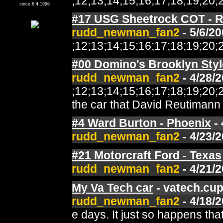
;12;13;14;15;16;17;18;19;2
since 6.4.1996
#17 USG Sheetrock COT - R
rudd_newman_fan2
- 5/6/20
;12;13;14;15;16;17;18;19;2
#00 Domino's Brooklyn Style
rudd_newman_fan2
- 4/28/
;12;13;14;15;16;17;18;19;2
the car that David Reutimann
#4 Ward Burton - Phoenix
-
rudd_newman_fan2
- 4/23/
#21 Motorcraft Ford - Texas
rudd_newman_fan2
- 4/21/
My Va Tech car
- vatech.cup
rudd_newman_fan2
- 4/18/
e days. It just so happens tha